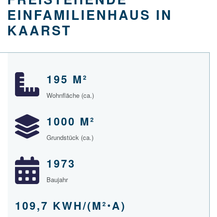
EINFAMILIENHAUS IN
KAARST
195 M²
Wohnfläche (ca.)
1000 M²
Grundstück (ca.)
1973
Baujahr
109,7 KWH/(M²ꞏA)