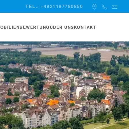
TEL.: +4921197780850
MOBILIENBEWERTUNG
ÜBER UNS
KONTAKT