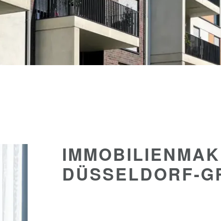
IMMOBILIEN­MA
DÜSSELDORF-G