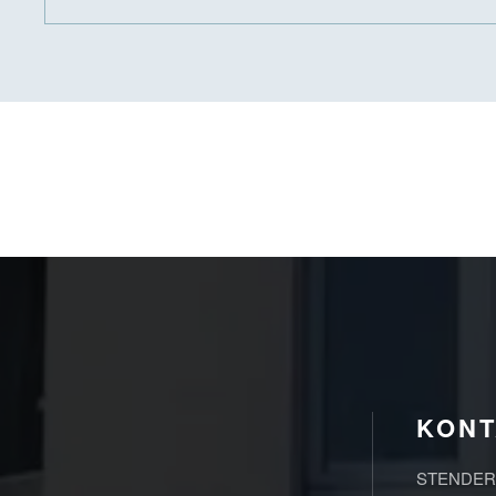
KONT
STENDER I