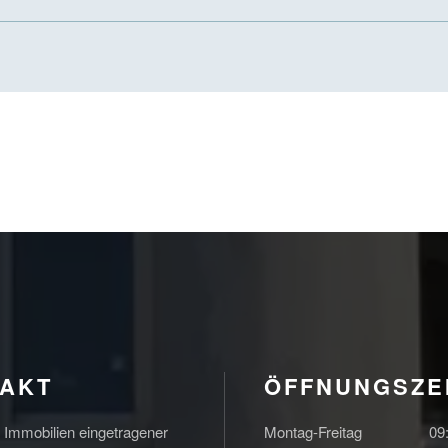
AKT
ÖFFNUNGSZE
mmobilien eingetragener
Montag-Freitag
09