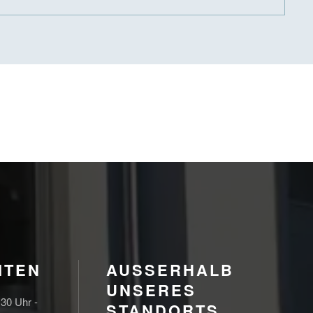
ITEN
AUSSERHALB U
NSERES S
:30 Uhr -
TANDORTS