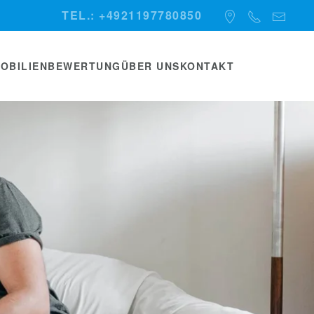
TEL.: +4921197780850
MOBILIENBEWERTUNG
ÜBER UNS
KONTAKT