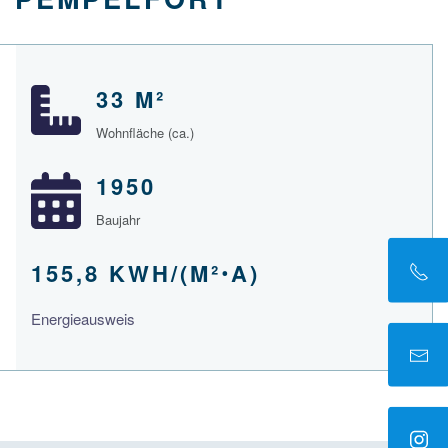
33 M²
Wohnfläche (ca.)
1950
Baujahr
155,8 KWH/(M²ꞏA)
Energieausweis