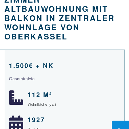
LTBAUWOHNUNG MIT B
ALKON IN ZENTRALER W
OHNLAGE VON O
BERKASSEL
1.500€ + NK
Gesamtmiete
112 M²
Wohnfläche (ca.)
1927