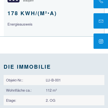
Baujahr
178 KWH/(M²ꞏA)
Energieausweis
DIE IMMOBILIE
Objekt-Nr.:
LU-B-001
Wohnfläche ca.:
112 m²
Etage:
2. OG