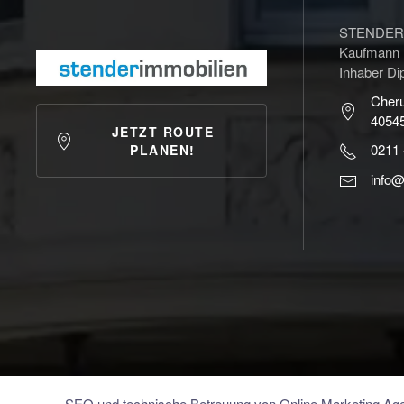
STENDER I
Kaufmann
Inhaber Di
Cheru
40545
JETZT ROUTE
0211 
PLANEN!
info@
SEO und technische Betreuung von Online Marketing Ag