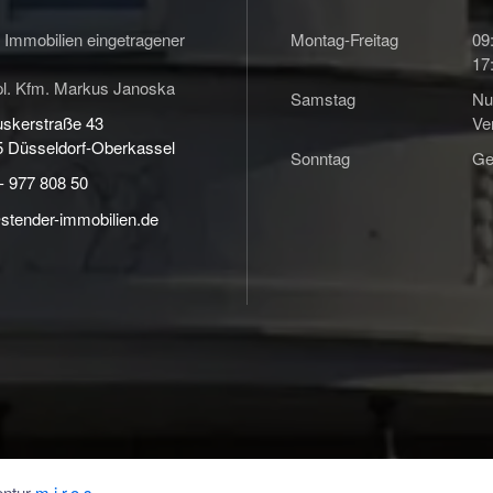
mmobilien eingetragener
Montag-Freitag
09
17
pl. Kfm. Markus Janoska
Samstag
Nu
skerstraße 43
Ve
 Düsseldorf-Oberkassel
Sonntag
Ge
- 977 808 50
stender-immobilien.de
entur
m.i.r.o.s