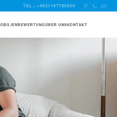
TEL.: +4921197780850
MOBILIENBEWERTUNG
ÜBER UNS
KONTAKT