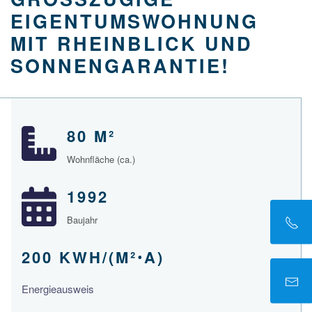
IGENTUMSWOHNUNG M
IT RHEINBLICK UND S
ONNENGARANTIE!
80 M²
Wohnfläche (ca.)
1992
Baujahr
200 KWH/(M²ꞏA)
Energieausweis