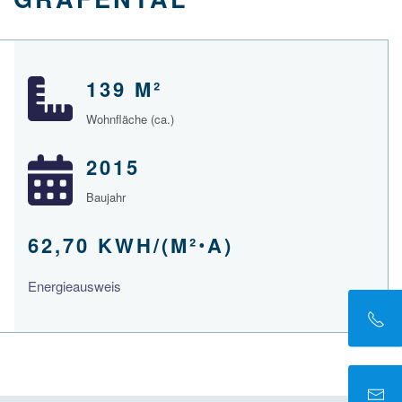
139 M²
Wohnfläche (ca.)
2015
Baujahr
62,70 KWH/(M²ꞏA)
Energieausweis